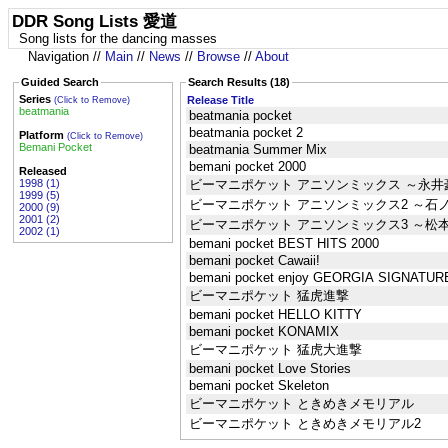
DDR Song Lists 愛道
Song lists for the dancing masses
Navigation //
Main
//
News
//
Browse
//
About
Guided Search
Search Results (18)
Series
Release Title
(Click to Remove)
beatmania
beatmania pocket
beatmania pocket 2
Platform
(Click to Remove)
Bemani Pocket
beatmania Summer Mix
bemani pocket 2000
Released
1998 (1)
ビーマニポケット アニソンミックス ～永
1999 (5)
ビーマニポケット アニソンミックス2 ～石
2000 (9)
2001 (2)
ビーマニポケット アニソンミックス3 ～松
2002 (1)
bemani pocket BEST HITS 2000
bemani pocket Cawaii!
bemani pocket enjoy GEORGIA SIGNATUR
ビーマニポケット 猛虎進撃
bemani pocket HELLO KITTY
bemani pocket KONAMIX
ビーマニポケット 猛虎大進撃
bemani pocket Love Stories
bemani pocket Skeleton
ビーマニポケット ときめきメモリアル
ビーマニポケット ときめきメモリアル2